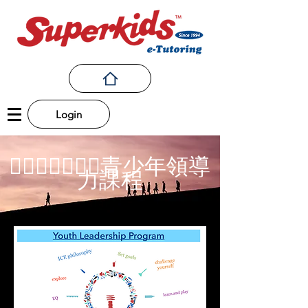
Login
􏱐􏱑􏱒􏱓􏱔􏱕􏱖青少年領導
力課程