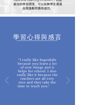
最佳的學習環境，可以鼓舞學生通過
自我激勵而獲得成功。
學習心得與感言
“I really like Superkids
because you learn a lot
of new things and it
helps for school. I also
really like it because the
teachers are all very
nice and they take the
time to teach you.”