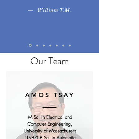
—
William T.M.
Our Team
AMOS TSAY
M.Sc. in Electrical and
Computer Engineering,
University of Massachusetts
(1987) B.Sc. in Automatic