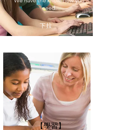
We have the know-how you
need.
​下拉
【學習】