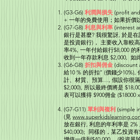
(G3-G6)
利潤與損失
(profit 
+ 一年的免費使用；如果折價
(G7-G8)
利息與利率
(interes
銀行是甚麼? 我很驚訝, 於
是投資銀行)， 主要收入靠較高利率
率4%, 一年付給銀行$8,000 的
收到一年存款利息 $2,0
(G6-G8)
折扣與佣金
(disco
給10 % 的折扣” (價錢少1
計、材質、預算…, 假設你很滿意，結果
$2,000), 所以最終價將是
表可以獲得 $
(G7-G11)
單利與複利
(simple
(見
www.superkidslearning.co
放在銀行, 利息的年利率是 2% , 
$40,000); 同樣的，某乙投資有$2
增值一倍到$40,