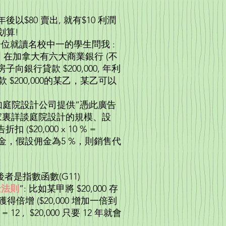
使用一年後以$80 賣出, 就有$10 利潤
年二手嬰兒床亦屬划算!
oan): 曾有一位就讀名校中一的學生問我 :
 在加拿大有六大商業銀行 (不
銀行貸款 $200,000, 年利
存款 $200,000的某乙，某乙可以
000 !
廣告。比如庭院設計公司提供”憑此廣告
到你家裏詳談庭院設計的規模、設
20,000 x 10 % =
得佣金，假設佣金為5 %，則銷售代
x 5 % )。
G9)，後者是指數函數(G11)
金法則
”: 比如某甲將 $20,000 存
獲得倍增 ($20,000 增加一倍到
2 , $20,000 只要 12 年就會
另外的主題)