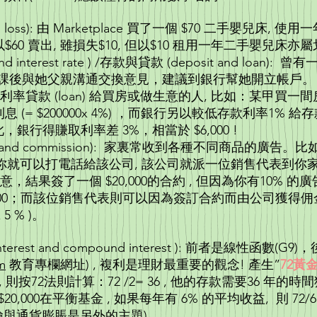
and loss): 由 Marketplace 買了一個 $70 二手嬰兒床, 
以$60 賣出, 雖損失$10, 但以$10 租用一
t and interest rate ) /存款與貸款 (deposit and l
是在課後與她父親溝通交換意見，建議到銀行幫她開立帳戶。
貸款 (loan) 給買房或做生意的人, 比如：某甲買一間房子向
利息 (= $200000x 4%) ，而銀行另以較低存款利率1% 給
00, 如此，銀行得賺取利率差 3%，相當於 $6,
unt and commission): 家裏常收到各種不同商品的
0%), 你就可以打電話給該公司, 該公司就派一位銷售代表
簽了一個 $20,000的合約 , 但因為你有10% 的廣告折扣 ($
 $18,000；而該位銷售代表則可以因為簽訂合約而由公司獲
900佣金 ($18000 
 interest and compound interest ): 前者是線性函數(
m
教育專欄網址) , 複利是理財最重要的觀念! 產生”
72黃
則按72法則計算：72 /2= 36 , 他的存款需要36 年的時間
0,000在平衡基金 , 如果每年有 6% 的平均收益, 則 72/6 = 1
000。 (投資風險與通貨膨脹是