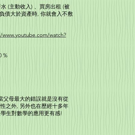
如薪水 (主動收入) 、買房出租 (被
你的負債大於資產時, 你就會入不敷
://www.youtube.com/watch?
者, 約佔就業人口的 60 %
作的企業主, 約 5 % 人口
: 當父母最大的錯誤就是沒有從
性之外, 另外也在歷經十多年
中, 讓學生對數學的應用更有感!
g