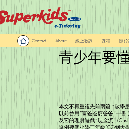
Contact
About
線上教課
課程
關於
青少
本文不再重複先前兩篇 “數學應
以前曾用”富爸爸窮爸爸”一書 (Rich 
及它的理財遊戲”現金流” (Cas
舉例幾個小學三年級(G3)到大學