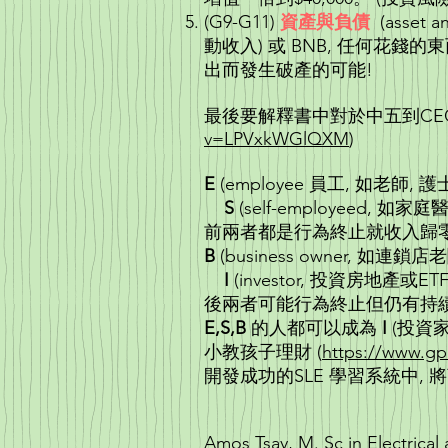
(G9-G11)
資產與負債
(asset
動收入) 或 BNB, 任何花錢
出而發生破產的可能!
最後要解釋書中對於中五到CEGE
v=LPVxkWGlQXM
)
E
(employee 員工, 
S
(self-employeed, 如
前兩者都是行為終止就收入歸零
B
(business own
I
(investor, 投資房地產
後兩者可能行為終止但仍有持續
E,S,B
的人都可以成為
I
(投資家 
小教孩子理財 (
https://www.gp
開發成功的SLE 學習系統中, 將商
Amos Tsay, M. Sc in