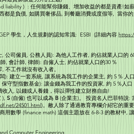
 and liability ) : 任何能幫你賺錢、增加收益的都是資產!
的東西都是負債, 如購買奢侈品, 到餐廳消費或度假等, 當
P 學生，人生規劃的認知常識: ESBI (詳細內容
https
如老師, 護士, 公司僱員, 公務人員): 為他人工作
家庭醫師, 會計師, 律師): 自僱人士, 約佔就業人口的30 %
, 不工作就沒有收入者。
er, 如連鎖店老闆): 建立一套系統, 讓系統為我工
或ETF 保守型指數基金): 讓金錢為我工作的投資家, 約 5 %人口
收入, 以錢或人養錢，得以彈性建立財務自由!
),
S
(自僱) 也可以成為
B
(企業主)。 投資名人巴菲特說
df.net/24501.html
)。敝人除了通過教育專欄介紹它的重要
用數學 (finance math) 這個主題放在 6-8-3 的教材
 Electrical and Computer Engineerin