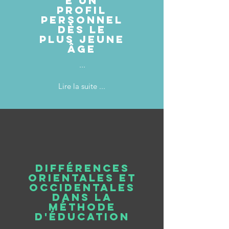
e un
profil
personnel
dès le
plus jeune
âge
...
Lire la suite ...
Différences
orientales et
occidentales
dans la
méthode
d'éducation