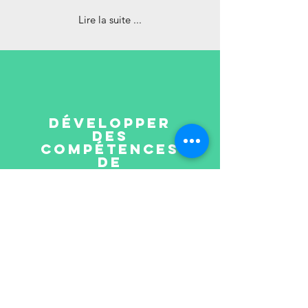
Lire la suite ...
développer
des
compétences
de
leadership
dès le début
...
Lire la suite ...