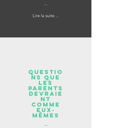
...
Lire la suite ...
questio
ns que
les
parents
devraie
nt
comme
eux-
mêmes
...