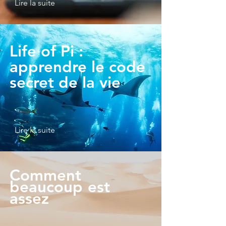
Lire la suite
Life of Pi :
apprendre le code
secret de la vie
Lire la suite
Comment
beaucoup
est
assez