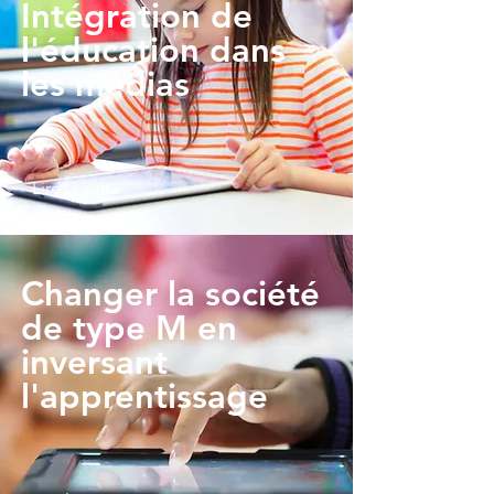
Intégration de
l'éducation dans
les médias
Lire la suite
Changer la société
de type M en
inversant
l'apprentissage