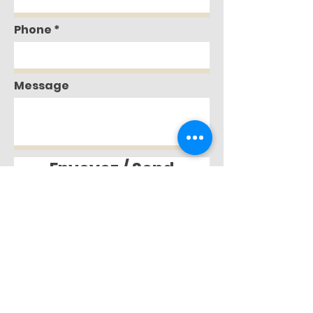
Phone
Message
Envoyez / Send
Ne vous inquiétez pas, il ne s'agit pas
d'une inscription finale. Nous vous
contacterons bientôt pour vous
donner plus de détails et vous aider à
vous inscrire :)